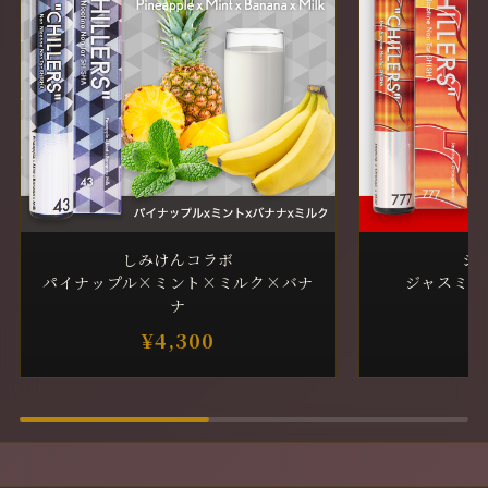
しみけんコラボ
シ
パイナップル×ミント×ミルク×バナ
ジャスミン
ナ
¥4,300