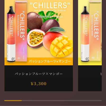
パッションフルーツ×マンゴー
ピ
¥3,300