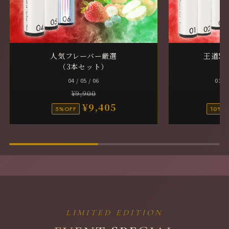
人気フレーバー厳選
王道5
（3本セット）
（
04 / 05 / 06
01 / 
¥9,900
¥9,405
5%OFF
10%O
LIMITED EDITION