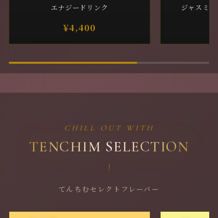
エナジードリンク
ジャスミン
¥4,400
CHILL OUT WITH
TENCHIM SELECTION
てんちむセレクトフレーバー