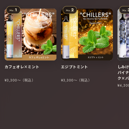
1
2
カフェオレ×ミント
エジプトミント
しみ
パイ
ク×
¥3,300〜（税込）
¥3,300〜（税込）
¥4,3