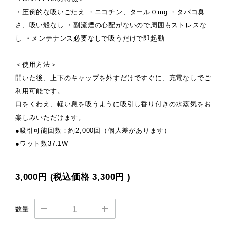
・圧倒的な吸いごたえ ・ニコチン、タール０mg ・タバコ臭
さ、吸い殻なし ・副流煙の心配がないので周囲もストレスな
し ・メンテナンス必要なしで吸うだけで即起動
＜使用方法＞
開いた後、上下のキャップを外すだけですぐに、充電なしでご
利用可能です。
口をくわえ、軽い息を吸うように吸引し香り付きの水蒸気をお
楽しみいただけます。
●吸引可能回数：約2,000回（個人差があります）
●ワット数37.1W
3,000円
(税込価格
3,300円
)
数量