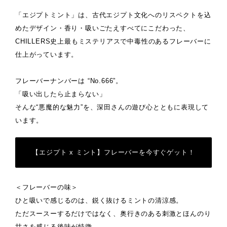
「エジプトミント」は、古代エジプト文化へのリスペクトを込
めたデザイン・香り・吸いごたえすべてにこだわった、
CHILLERS史上最もミステリアスで中毒性のあるフレーバーに
仕上がっています。
フレーバーナンバーは “No.666”。
「吸い出したら止まらない」
そんな“悪魔的な魅力”を、深田さんの遊び心とともに表現して
います。
【エジプト x ミント】フレーバーを今すぐゲット！
＜フレーバーの味＞
ひと吸いで感じるのは、鋭く抜けるミントの清涼感。
ただスースーするだけではなく、奥行きのある刺激とほんのり
甘さを感じる後味が特徴。