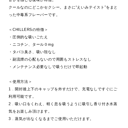
クールなのにどこかセクシー。まさに“えいみテイスト”をまと
った中毒系フレーバーです。
＜CHILLERSの特徴＞
・圧倒的な吸いごたえ
・ニコチン、タール０mg
・タバコ臭さ、吸い殻なし
・副流煙の心配もないので周囲もストレスなし
・メンテナンス必要なしで吸うだけで即起動
＜使用方法＞
1 . 開封後上下のキャップを外すだけで、充電なしですぐにご
利用可能です。
2 . 吸い口をくわえ、軽く息を吸うように吸引し香り付き水蒸
気をお楽しみ頂けます。
3 . 蒸気が出なくなるまでご使用いただけます。