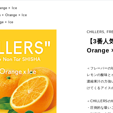
ge × Ice
 Orange × Ice
e × Ice
CHILLERS, F
【3番人気
Orange ×
＜フレーバーの
レモンの酸味と
濃縮果汁の力強
けてくるアイス
＜CHILLERS
・圧倒的な吸い