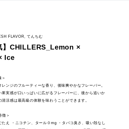
RESH FLAVOR, てんちむ
】CHILLERS_Lemon ×
 Ice
味＞
オレンジのフルーティーな香り、後味爽やかなフレーバー。
い果実感が口いっぱいに広がるフレーバーに、後から追いか
の清涼感は最高級の体験を味わうことができます。
の特徴＞
ごたえ ・ニコチン、タール０mg ・タバコ臭さ、吸い殻なし