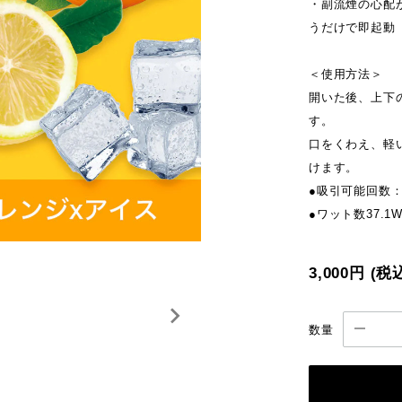
・副流煙の心配
うだけで即起動
＜使用方法＞
開いた後、上下
す。
口をくわえ、軽
けます。
●吸引可能回数：
●ワット数37.1
3,000円
(税
数量