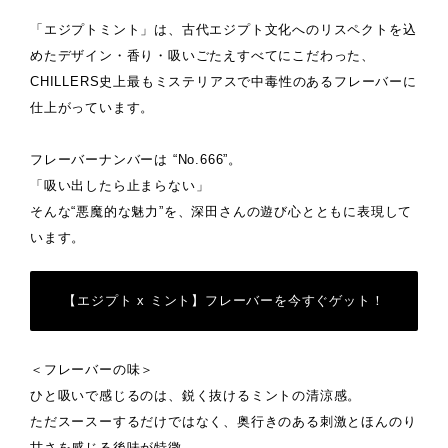
「エジプトミント」は、古代エジプト文化へのリスペクトを込
めたデザイン・香り・吸いごたえすべてにこだわった、
CHILLERS史上最もミステリアスで中毒性のあるフレーバーに
仕上がっています。
フレーバーナンバーは “No.666”。
「吸い出したら止まらない」
そんな“悪魔的な魅力”を、深田さんの遊び心とともに表現して
います。
【エジプト x ミント】フレーバーを今すぐゲット！
＜フレーバーの味＞
ひと吸いで感じるのは、鋭く抜けるミントの清涼感。
ただスースーするだけではなく、奥行きのある刺激とほんのり
甘さを感じる後味が特徴。