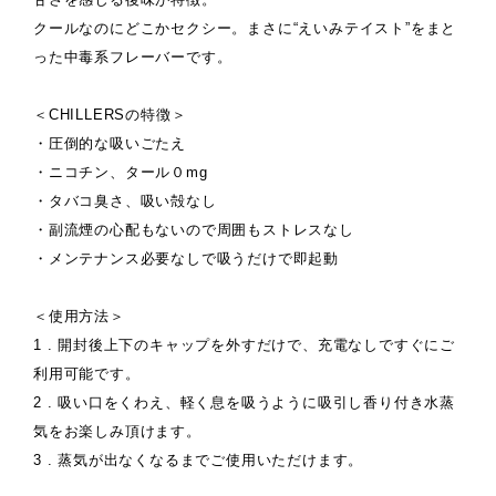
クールなのにどこかセクシー。まさに“えいみテイスト”をまと
った中毒系フレーバーです。
＜CHILLERSの特徴＞
・圧倒的な吸いごたえ
・ニコチン、タール０mg
・タバコ臭さ、吸い殻なし
・副流煙の心配もないので周囲もストレスなし
・メンテナンス必要なしで吸うだけで即起動
＜使用方法＞
1 . 開封後上下のキャップを外すだけで、充電なしですぐにご
利用可能です。
2 . 吸い口をくわえ、軽く息を吸うように吸引し香り付き水蒸
気をお楽しみ頂けます。
3 . 蒸気が出なくなるまでご使用いただけます。