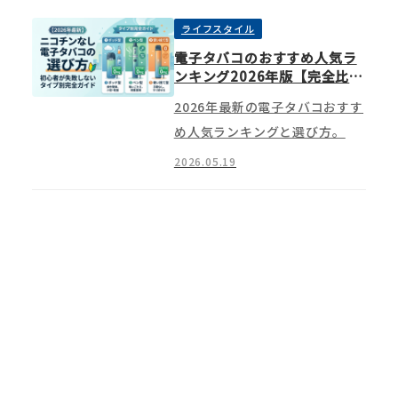
ライフスタイル
電子タバコのおすすめ人気ラ
ンキング2026年版【完全比
較】初心者でも失敗しない選
2026年最新の電子タバコおすす
び方つき
め人気ランキングと選び方。
2026.05.19