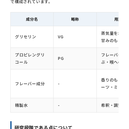
で構成されています。
成分名
略称
用途
蒸気量を増や
グリセリン
VG
甘みのもと
プロピレングリ
フレーバーを
PG
コール
ぶ・喉への刺
香りのもと(フ
フレーバー成分
-
ーツ・ミント等
精製水
-
希釈・調整
研究段階である点について