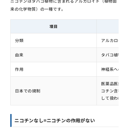
ニコチンはタバコ植物に含まれるアルカロイド（植物由
来の化学物質）の一種です。
項目
分類
アルカロイド
由来
タバコ植物の
作用
神経系への刺
医薬品医療機器
日本での規制
コチン含有製
して扱われる
ニコチンなし=ニコチンの作用がない