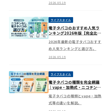
2026.05.19
ライフスタイル
電子タバコのおすすめ人気ラ
ンキング2026年版【完全比
較】初心者でも失敗しない選
2026年最新の電子タバコおすす
び方つき
め人気ランキングと選び方。
2026.05.19
ライフスタイル
電子タバコの種類を完全網羅
｜vape・加熱式・ニコチンな
しの違いをわかりやすく解説
電子タバコの種類とvape・加熱
式等の違いを解説。