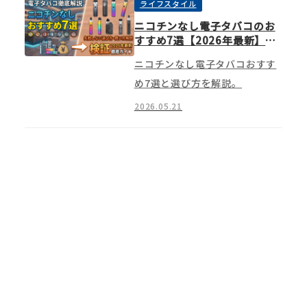
ライフスタイル
ニコチンなし電子タバコのお
すすめ7選【2026年最新】選
び方と失敗しない買い方まで
ニコチンなし電子タバコおすす
解説
め7選と選び方を解説。
2026.05.21