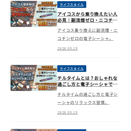
ライフスタイル
アイコスから乗り換えたい人
必見｜副流煙ゼロ・ニコチン
なしの電子シーシャという選
アイコス乗り換えに副流煙・ニ
択肢
コチンゼロの電子シーシャ。
2026.05.19
ライフスタイル
チルタイムとは？おしゃれな
過ごし方と電子シーシャで作
るリラックス習慣の始め方
チルタイムの過ごし方と電子シ
ーシャのリラックス習慣。
2026.05.19