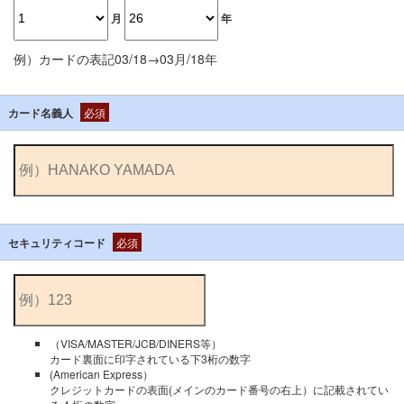
月
年
例）カードの表記03/18→03月/18年
カード名義人
必須
セキュリティコード
必須
（VISA/MASTER/JCB/DINERS等）
カード裏面に印字されている下3桁の数字
(American Express）
クレジットカードの表面(メインのカード番号の右上）に記載されてい