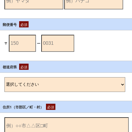
郵便番号
必須
〒
ー
都道府県
必須
住所1（市郡区／町・村）
必須