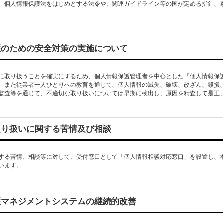
、個人情報保護法をはじめとする法令や、関連ガイドライン等の国が定める指針、
護のための安全対策の実施について
に取り扱うことを確実にするため、個人情報保護管理者を中心とした「個人情報保
、また従業者一人ひとりへの教育を通じて、個人情報の滅失、破壊、改ざん、毀損
監査等を通じて、不適切な取り扱いについては早期に検出し、原因を精査して是正
取り扱いに関する苦情及び相談
する苦情、相談等に対して、受付窓口として「個人情報相談対応窓口」を設置し、
います。
護マネジメントシステムの継続的改善