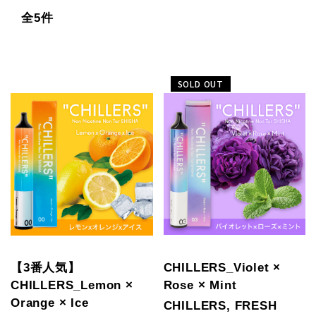
全5件
SOLD OUT
【3番人気】
CHILLERS_Violet ×
CHILLERS_Lemon ×
Rose × Mint
Orange × Ice
CHILLERS, FRESH